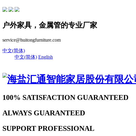
户外家具，金属管的专业厂家
service@huitongfurniture.com
中文(简体)
中文(简体)
English
100% SATISFACTION
GUARANTEED
ALWAYS
GUARANTEED
SUPPORT
PROFESSIONAL