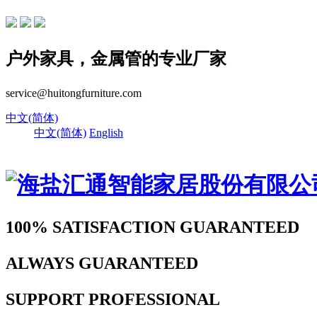
户外家具，金属管的专业厂家
service@huitongfurniture.com
中文(简体)
中文(简体)
English
100% SATISFACTION
GUARANTEED
ALWAYS
GUARANTEED
SUPPORT
PROFESSIONAL